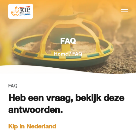
Skip
Menu
to
Close
main
Menu
content
FAQ
Home
/
FAQ
FAQ
Heb een vraag, bekijk deze
antwoorden.
Kip in Nederland