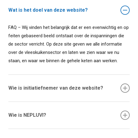
Wat is het doel van deze website?
FAQ – Wij vinden het belangrijk dat er een evenwichtig en op
feiten gebaseerd beeld ontstaat over de inspanningen die
de sector verricht. Op deze site geven we alle informatie
over de vleeskuikensector en laten we zien waar we nu
staan, en waar we binnen de gehele keten aan werken.
Wie is initiatiefnemer van deze website?
De site is een initiatief vanuit de sector; ondernemers die
pluimvee slachten en/of pluimveevlees be- en verwerken,
Wie is NEPLUVI?
maar ook bedrijven die handelen in pluimveevlees en/of
levend slachtpluimvee. Kortom, de leden die aangesloten
NEPLUVI is de Nederlandse vereniging van pluimveevlees