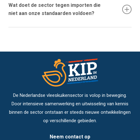
kip opvallend goedkoop is, bestaat er een grote kans dat
Wat doet de sector tegen importen die
het vlees uit landen komt met lagere productiestandaarden.
niet aan onze standaarden voldoen?
De sector pleit voor eerlijke concurrentie en een gelijk
speelveld. Politieke partijen van links tot rechts zetten zich
in om te voorkomen dat importvlees uit landen met lagere
eisen de Nederlandse markt overspoelt.
De Nederlandse vleeskuikensector is volop in beweging.
Door intensieve samenwerking en uitwisseling van kennis
binnen de sector ontstaan er steeds nieuwe ontwikkelingen
op verschillende gebieden.
Neem contact op