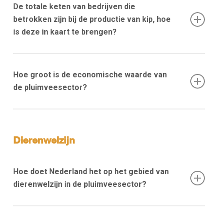
zijn bij NEPLUVI.
producerende bedrijven. Bij NEPLUVI zijn ondernemers
De totale keten van bedrijven die
aangesloten die pluimvee slachten en/of pluimveevlees be-
betrokken zijn bij de productie van kip, hoe
en verwerken, maar ook bedrijven die handelen in
is deze in kaart te brengen?
pluimveevlees en/of levend slachtpluimvee.
Fokkerij
Hoe groot is de economische waarde van
Fok en vermeerdering
de pluimveesector?
Broederij
De sector produceert jaarlijks zo’n 5 miljard euro aan
pluimveevlees en bijproducten. Daarvan wordt 3 miljard euro
Vleeskuikenbedrijf
Dierenwelzijn
geëxporteerd, vooral binnen de EU en naar het Verenigd
Koninkrijk.
Slachterij / uitsnijderij
Hoe doet Nederland het op het gebied van
Kip in het schap
dierenwelzijn in de pluimveesector?
Nederland behoort tot de koplopers wereldwijd. Volgens de