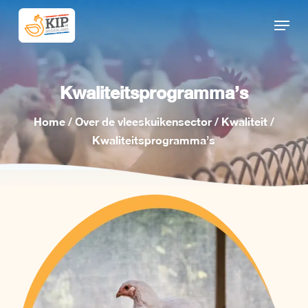
Skip
Menu
to
Close
main
Menu
content
Kwaliteitsprogramma’s
Home
/
Over de vleeskuikensector
/
Kwaliteit
/
Kwaliteitsprogramma’s