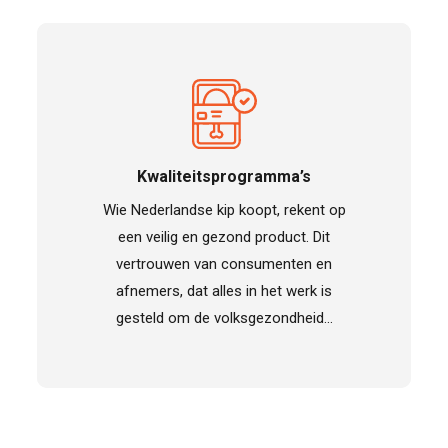
Kwaliteitsprogramma’s
Transpar
Wie Nederlandse kip koopt, rekent op
Kippen ga
een veilig en gezond product. Dit
voer dat z
vertrouwen van consumenten en
een gunsti
afnemers, dat alles in het werk is
voer per k
gesteld om de volksgezondheid…