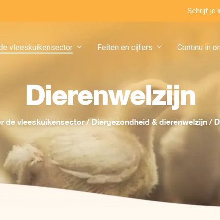
Schrijf je
de vleeskuikensector
Feiten en cijfers
Continu in o
Dierenwelzijn
r de vleeskuikensector
/
Diergezondheid & dierenwelzijn
/
D