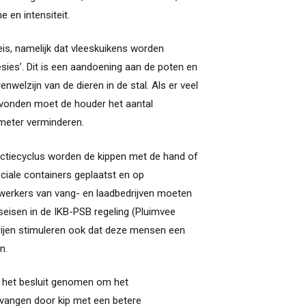
me en intensiteit.
eis, namelijk dat vleeskuikens worden
sies’. Dit is een aandoening aan de poten en
enwelzijn van de dieren in de stal. Als er veel
vonden moet de houder het aantal
 meter verminderen.
uctiecyclus worden de kippen met de hand of
ciale containers geplaatst en op
erkers van vang- en laadbedrijven moeten
seisen in de IKB-PSB regeling (Pluimvee
erijen stimuleren ook dat deze mensen een
n.
is het besluit genomen om het
rvangen door kip met een betere