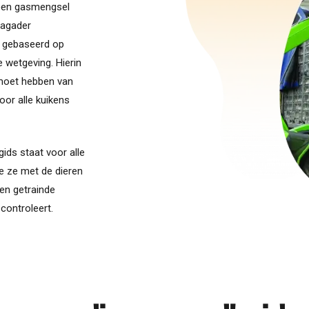
 een gasmengsel
lagader
s gebaseerd op
 wetgeving. Hierin
 moet hebben van
oor alle kuikens
ids staat voor alle
oe ze met de dieren
een getrainde
 controleert.