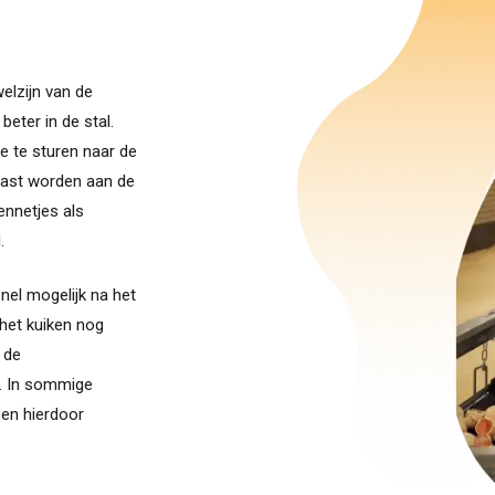
elzijn van de
eter in de stal.
e te sturen naar de
ast worden aan de
ennetjes als
.
snel mogelijk na het
 het kuiken nog
 de
n. In sommige
ben hierdoor