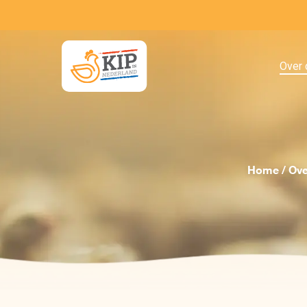
Skip
to
main
content
Over 
Home
/
Ove