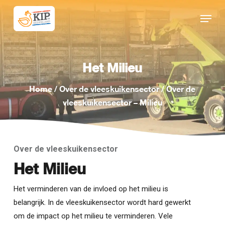
Skip
Menu
to
Close
main
Menu
content
Het Milieu
Home
/
Over de vleeskuikensector
/
Over de
vleeskuikensector – Milieu
Over de vleeskuikensector
Het Milieu
Het verminderen van de invloed op het milieu is
belangrijk. In de vleeskuikensector wordt hard gewerkt
om de impact op het milieu te verminderen. Vele