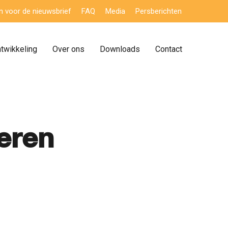
 in voor de nieuwsbrief
FAQ
Media
Persberichten
ntwikkeling
Over ons
Downloads
Contact
seren