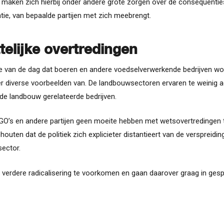
 maken zich hierbij onder andere grote zorgen over de consequentie
matie, van bepaalde partijen met zich meebrengt.
elijke overtredingen
de van de dag dat boeren en andere voedselverwerkende bedrijven wor
r diverse voorbeelden van. De landbouwsectoren ervaren te weinig act
 de landbouw gerelateerde bedrijven.
NGO’s en andere partijen geen moeite hebben met wetsovertredingen t
ten dat de politiek zich explicieter distantieert van de verspreidin
ector.
m verdere radicalisering te voorkomen en gaan daarover graag in gesp