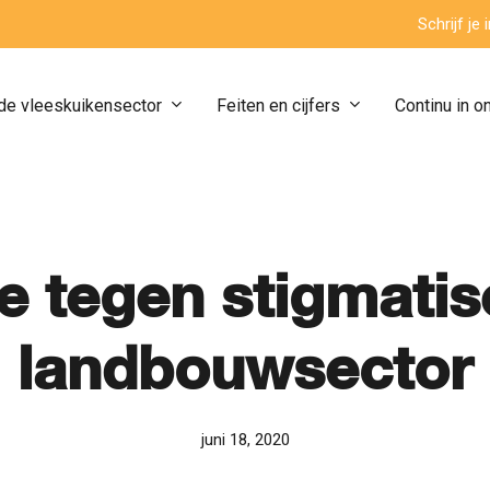
Schrijf je
de vleeskuikensector
Feiten en cijfers
Continu in o
e tegen stigmati
landbouwsector
juni 18, 2020