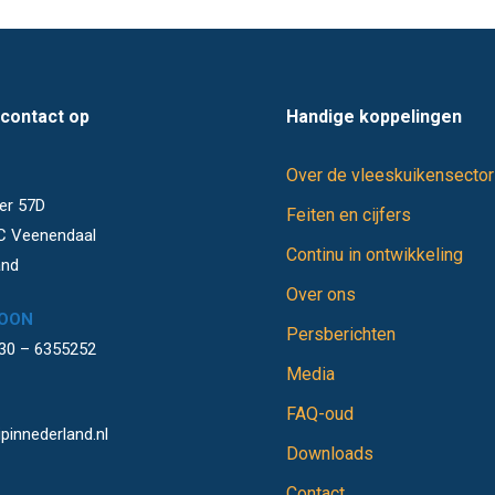
contact op
Handige koppelingen
Over de vleeskuikensector
S
er 57D
Feiten en cijfers
C Veenendaal
Continu in ontwikkeling
and
Over ons
OON
Persberichten
)30 – 6355252
Media
FAQ-oud
pinnederland.nl
Downloads
Contact