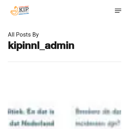
Skip
Menu
to
Close
main
Menu
content
All Posts By
kipinnl_admin