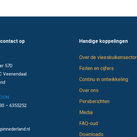
contact op
Handige koppelingen
Over de vleeskuikensector
S
er 57D
Feiten en cijfers
C Veenendaal
Continu in ontwikkeling
and
Over ons
OON
Persberichten
)30 – 6355252
Media
FAQ-oud
pinnederland.nl
Downloads