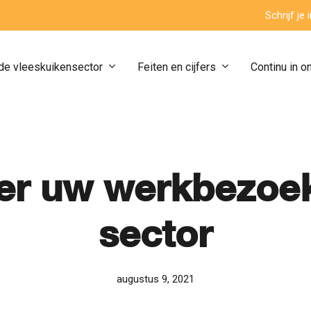
Schrijf je
de vleeskuikensector
Feiten en cijfers
Continu in o
er uw werkbezoe
sector
augustus 9, 2021