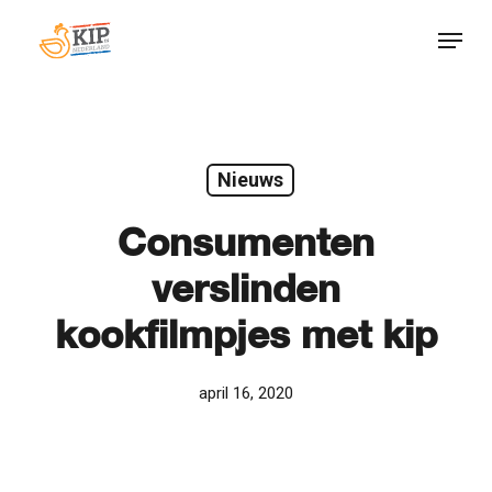
Skip
Menu
to
Close
main
Menu
content
Nieuws
Consumenten
verslinden
kookfilmpjes met kip
april 16, 2020