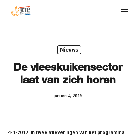
Skip
Menu
to
Close
main
Menu
content
Nieuws
De vleeskuikensector
laat van zich horen
januari 4, 2016
4-1-2017: in twee afleveringen van het programma