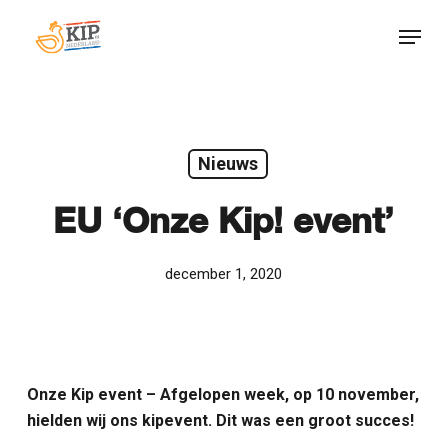
Skip
Menu
to
Close
main
Menu
content
Nieuws
EU ‘Onze Kip! event’
december 1, 2020
Onze Kip event – Afgelopen week, op 10 november,
hielden wij ons kipevent. Dit was een groot succes!