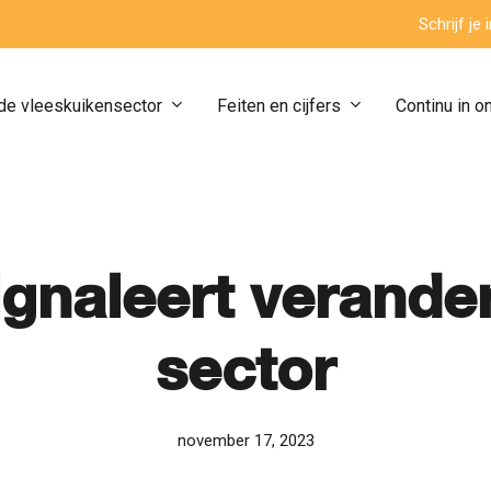
Schrijf je
de vleeskuikensector
Feiten en cijfers
Continu in o
ignaleert verander
sector
november 17, 2023