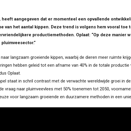
vi, heeft aangegeven dat er momenteel een opvallende ontwikkel
e van het aantal kippen. Deze trend is volgens hem vooral toe 
ervriendelijkere productiemethoden. Oplaat: “Op deze manier w
 pluimveesector.”
ar langzaam groeiende kippen, waarbij de dieren meer ruimte krijgen 
ringen hebben geleid tot een afname van 40% in de totale productie 
ldus Oplaat.
el staat in schril contrast met de verwachte wereldwijde groei in de
ijde vraag naar pluimveevlees met 50% toenemen tot 2050, voornamel
 keuze voor langzaam groeiende en duurzamere methoden in een unie