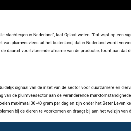
alle slachterijen in Nederland”, laat Oplaat weten. “Dat wijst op een si
ort van pluimveevlees uit het buitenland, dat in Nederland wordt ver
de daaruit voortvloeiende afname van de productie, toont aan dat d
uidelijk signaal van de inzet van de sector voor duurzamere en diervri
ng van de pluimveesector aan de veranderende marktomstandighed
eien maximaal 30-40 gram per dag en zijn onder het Beter Leven ke
lemen bij de dieren te voorkomen en draagt bij aan het welzijn van d