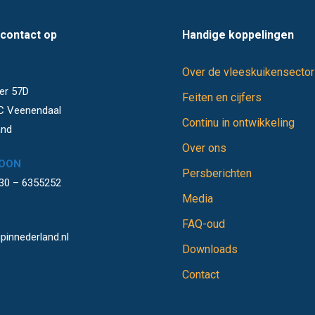
contact op
Handige koppelingen
Over de vleeskuikensector
S
er 57D
Feiten en cijfers
C Veenendaal
Continu in ontwikkeling
and
Over ons
OON
Persberichten
)30 – 6355252
Media
FAQ-oud
pinnederland.nl
Downloads
Contact