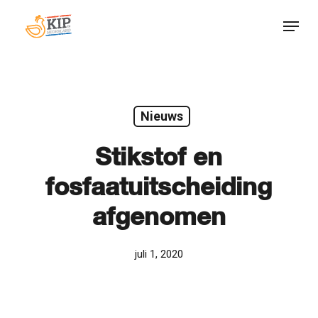
Skip
Menu
to
Close
main
Menu
content
Nieuws
Stikstof en
fosfaatuitscheiding
afgenomen
juli 1, 2020