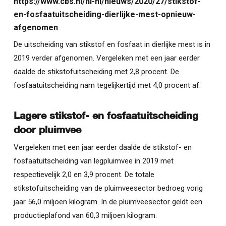
https://www.cbs.nl/nl-nl/nieuws/2020/27/stikstof-
en-fosfaatuitscheiding-dierlijke-mest-opnieuw-
afgenomen
De uitscheiding van stikstof en fosfaat in dierlijke mest is in
2019 verder afgenomen. Vergeleken met een jaar eerder
daalde de stikstofuitscheiding met 2,8 procent. De
fosfaatuitscheiding nam tegelijkertijd met 4,0 procent af.
Lagere stikstof- en fosfaatuitscheiding
door pluimvee
Vergeleken met een jaar eerder daalde de stikstof- en
fosfaatuitscheiding van legpluimvee in 2019 met
respectievelijk 2,0 en
3,9 p
rocent. De totale
stikstofuitscheiding van de pluimveesector bedroeg vorig
jaar
56,0 mi
ljoen kilogram. In de pluimveesector geldt een
productieplafond van
60,3 mi
ljoen kilogram.