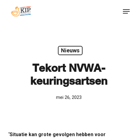
Skip
Menu
to
Close
main
Menu
content
Nieuws
Tekort NVWA-
keuringsartsen
mei 26, 2023
‘Situatie kan grote gevolgen hebben voor